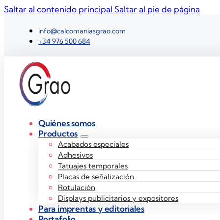
Saltar al contenido principal
Saltar al pie de página
info@calcomaniasgrao.com
+34 976 500 684
Quiénes somos
Productos
Acabados especiales
Adhesivos
Tatuajes temporales
Placas de señalización
Rotulación
Displays publicitarios y expositores
Para imprentas y editoriales
Portafolio