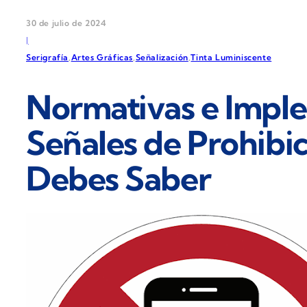
30 de julio de 2024
|
Serigrafía
,
Artes Gráficas
,
Señalización
,
Tinta Luminiscente
Normativas e Impl
Señales de Prohibic
Debes Saber