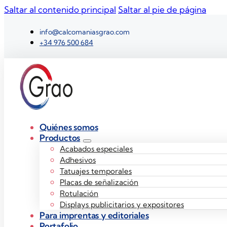
Saltar al contenido principal
Saltar al pie de página
info@calcomaniasgrao.com
+34 976 500 684
Quiénes somos
Productos
Acabados especiales
Adhesivos
Tatuajes temporales
Placas de señalización
Rotulación
Displays publicitarios y expositores
Para imprentas y editoriales
Portafolio