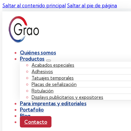
Saltar al contenido principal
Saltar al pie de página
Quiénes somos
Productos
Acabados especiales
Adhesivos
Tatuajes temporales
Placas de señalización
Rotulación
Displays publicitarios y expositores
Para imprentas y editoriales
Portafolio
Blog
Contacto