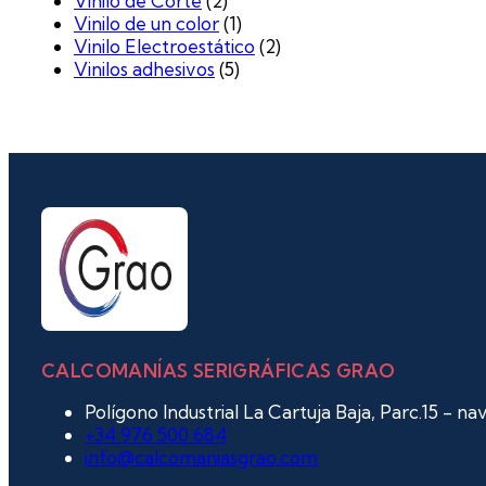
Vinilo de Corte
(2)
Vinilo de un color
(1)
Vinilo Electroestático
(2)
Vinilos adhesivos
(5)
CALCOMANÍAS SERIGRÁFICAS GRAO
Polígono Industrial La Cartuja Baja, Parc.15 - n
+34 976 500 684
info@calcomaniasgrao.com