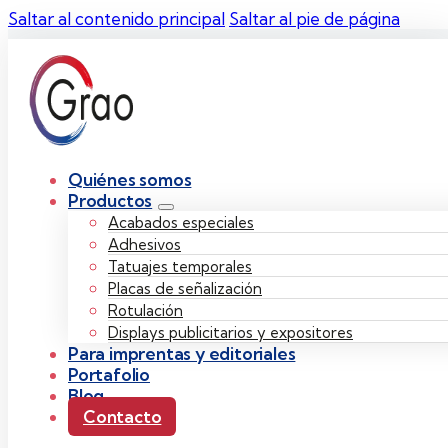
Saltar al contenido principal
Saltar al pie de página
Quiénes somos
Productos
Acabados especiales
Adhesivos
Tatuajes temporales
Placas de señalización
Rotulación
Displays publicitarios y expositores
Para imprentas y editoriales
Portafolio
Blog
Contacto