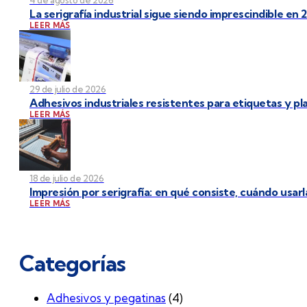
4 de agosto de 2026
La serigrafía industrial sigue siendo imprescindible en 
LEER MÁS
29 de julio de 2026
Adhesivos industriales resistentes para etiquetas y p
LEER MÁS
18 de julio de 2026
Impresión por serigrafía: en qué consiste, cuándo usarl
LEER MÁS
Categorías
Adhesivos y pegatinas
(4)