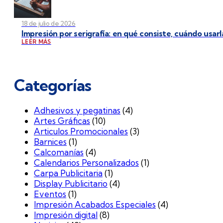
18 de julio de 2026
Impresión por serigrafía: en qué consiste, cuándo usarl
LEER MÁS
Categorías
Adhesivos y pegatinas
(4)
Artes Gráficas
(10)
Articulos Promocionales
(3)
Barnices
(1)
Calcomanías
(4)
Calendarios Personalizados
(1)
Carpa Publicitaria
(1)
Display Publicitario
(4)
Eventos
(1)
Impresión Acabados Especiales
(4)
Impresión digital
(8)