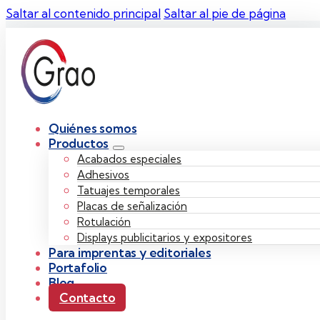
Saltar al contenido principal
Saltar al pie de página
Quiénes somos
Productos
Acabados especiales
Adhesivos
Tatuajes temporales
Placas de señalización
Rotulación
Displays publicitarios y expositores
Para imprentas y editoriales
Portafolio
Blog
Contacto