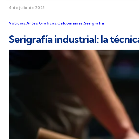
4 de julio de 2025
|
Noticias
,
Artes Gráficas
,
Calcomanías
,
Serigrafía
Serigrafía industrial: la técn