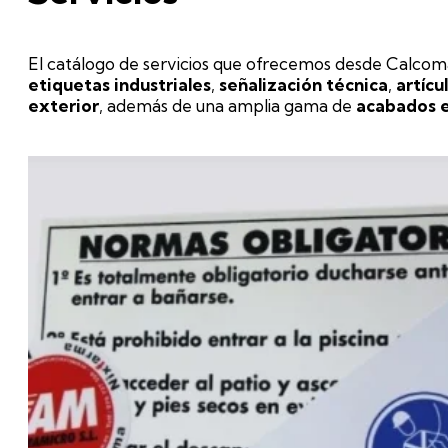
El catálogo de servicios que ofrecemos desde Calcoman
etiquetas industriales
,
señalización técnica
,
artícu
exterior
, además de una amplia gama de
acabados e