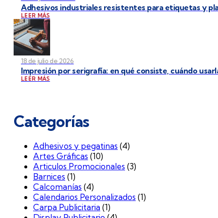
Adhesivos industriales resistentes para etiquetas y p
LEER MÁS
18 de julio de 2026
Impresión por serigrafía: en qué consiste, cuándo usarl
LEER MÁS
Categorías
Adhesivos y pegatinas
(4)
Artes Gráficas
(10)
Articulos Promocionales
(3)
Barnices
(1)
Calcomanías
(4)
Calendarios Personalizados
(1)
Carpa Publicitaria
(1)
Display Publicitario
(4)