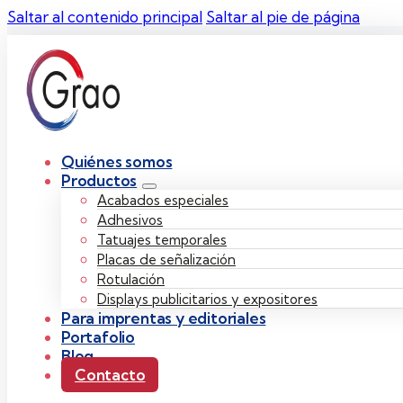
Saltar al contenido principal
Saltar al pie de página
Quiénes somos
Productos
Acabados especiales
Adhesivos
Tatuajes temporales
Placas de señalización
Rotulación
Displays publicitarios y expositores
Para imprentas y editoriales
Portafolio
Blog
Contacto