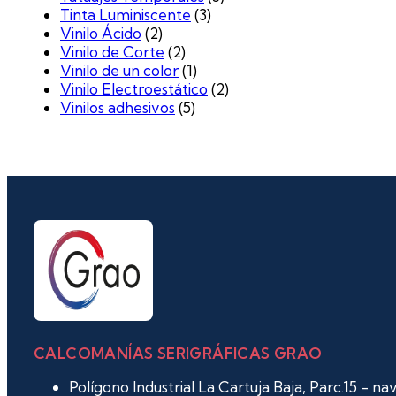
Tinta Luminiscente
(3)
Vinilo Ácido
(2)
Vinilo de Corte
(2)
Vinilo de un color
(1)
Vinilo Electroestático
(2)
Vinilos adhesivos
(5)
CALCOMANÍAS SERIGRÁFICAS GRAO
Polígono Industrial La Cartuja Baja, Parc.15 - n