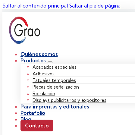
Saltar al contenido principal
Saltar al pie de página
Quiénes somos
Productos
Acabados especiales
Adhesivos
Tatuajes temporales
Placas de señalización
Rotulación
Displays publicitarios y expositores
Para imprentas y editoriales
Portafolio
Blog
Contacto