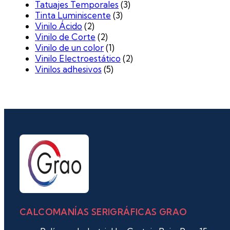
Tatuajes Temporales
(3)
Tinta Luminiscente
(3)
Vinilo Ácido
(2)
Vinilo de Corte
(2)
Vinilo de un color
(1)
Vinilo Electroestático
(2)
Vinilos adhesivos
(5)
CALCOMANÍAS SERIGRÁFICAS GRAO