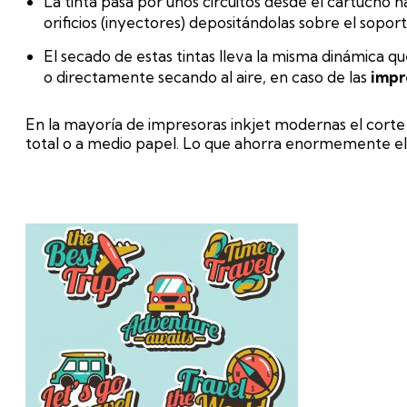
La tinta pasa por unos circuitos desde el cartucho h
orificios (inyectores) depositándolas sobre el sopo
El secado de estas tintas lleva la misma dinámica que
o directamente secando al aire, en caso de las
impr
En la mayoría de impresoras inkjet modernas el corte d
total o a medio papel. Lo que ahorra enormemente el