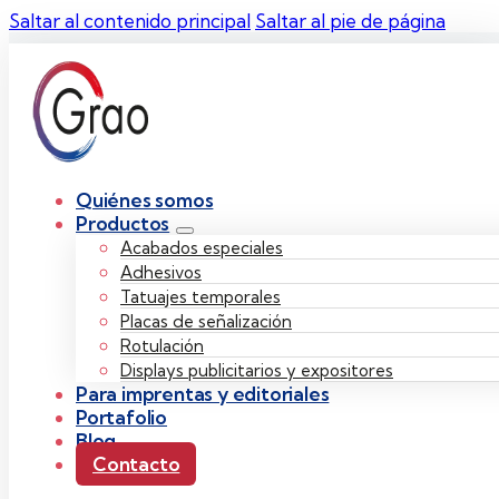
Saltar al contenido principal
Saltar al pie de página
Quiénes somos
Productos
Acabados especiales
Adhesivos
Tatuajes temporales
Placas de señalización
Rotulación
Displays publicitarios y expositores
Para imprentas y editoriales
Portafolio
Blog
Contacto