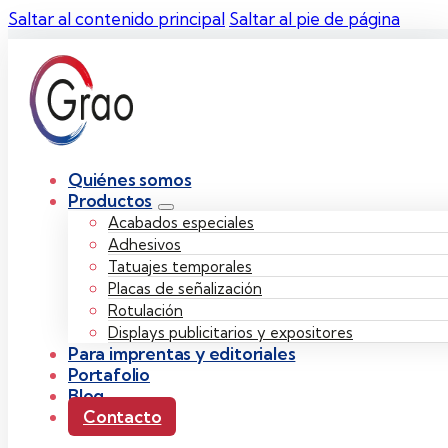
Saltar al contenido principal
Saltar al pie de página
Quiénes somos
Productos
Acabados especiales
Adhesivos
Tatuajes temporales
Placas de señalización
Rotulación
Displays publicitarios y expositores
Para imprentas y editoriales
Portafolio
Blog
Contacto