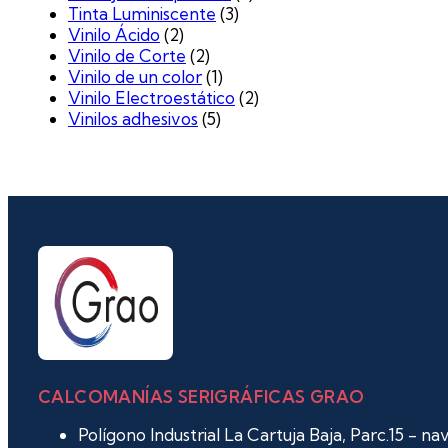
Tinta Luminiscente
(3)
Vinilo Ácido
(2)
Vinilo de Corte
(2)
Vinilo de un color
(1)
Vinilo Electroestático
(2)
Vinilos adhesivos
(5)
CALCOMANÍAS SERIGRÁFICAS GRAO
Polígono Industrial La Cartuja Baja, Parc.15 - n