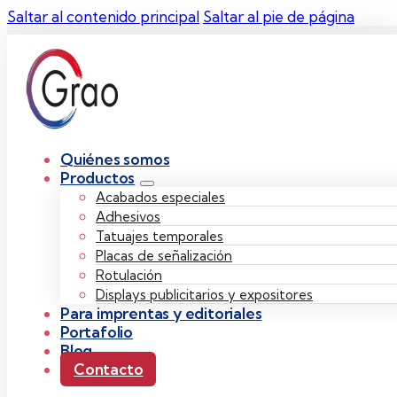
Saltar al contenido principal
Saltar al pie de página
Quiénes somos
Productos
Acabados especiales
Adhesivos
Tatuajes temporales
Placas de señalización
Rotulación
Displays publicitarios y expositores
Para imprentas y editoriales
Portafolio
Blog
Contacto